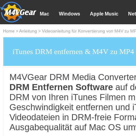
Mac
Windows
Apple Music
Net
Home
>
Anleitung
> Videoanleitung für Konvertierung von M4V zu 
iTunes DRM entfernen & M4V zu MP4 
M4VGear DRM Media Converter 
DRM Entfernen Software
auf d
DRM von Ihren iTunes Filmen mi
Geschwindigkeit entfernen und
Videodateien in DRM-freie Forma
Ausgabequalität auf Mac OS um