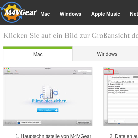
Mac
Windows
Apple Music
Net
Klicken Sie auf ein Bild zur Großansicht d
Windows
Mac
1. Hauptschnittstelle von M4VGear
2. Dateien a